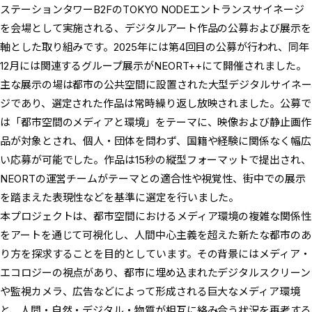
ステーションタワーB2FのTOKYO NODEエントランスサイネージ
を会場として実施される、デジタルアート作品の公募および展示を
軸とした取り組みです。2025年には第4回目の公募が行われ、同年
12月には関連するグループ展示がNEORT++にて開催されました。
主な展示の場は都市の公共空間に設置された大型デジタルサイネー
ジであり、選定された作品は常時繰り返し放映されました。公募で
は「都市空間のメディアと環境」をテーマに、映像および静止画作
品が対象とされ、個人・団体を問わず、国籍や経験に関係なく幅広
い応募が可能でした。作品は15秒の縦型フォーマットで提出され、
NEORTの運営チームがテーマとの適合性や視覚性、街中での展示
を踏まえた表現性などを基準に選定を行いました。
本プロジェクトは、都市空間におけるメディア環境の複雑な関係性
をアートを通じて可視化し、人間中心主義を超えた新たな都市のあ
り方を探求することを目的としています。その背景にはメディア・
エコロジーの視点があり、都市に埋め込まれたデジタルスクリーン
や監視カメラ、広告などによって形成される巨大なメディア環境
と、人間・自然・デジタル・物質が相互に絡み合う状況を再考する