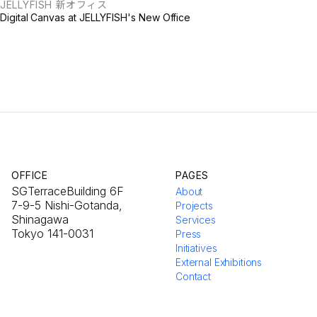
JELLYFISH 新オフィス
Digital Canvas at JELLYFISH's New Office
OFFICE
PAGES
SGTerraceBuilding 6F
About
7-9-5 Nishi-Gotanda,
Projects
Shinagawa
Services
Tokyo 141-0031
Press
Initiatives
External Exhibitions
Contact