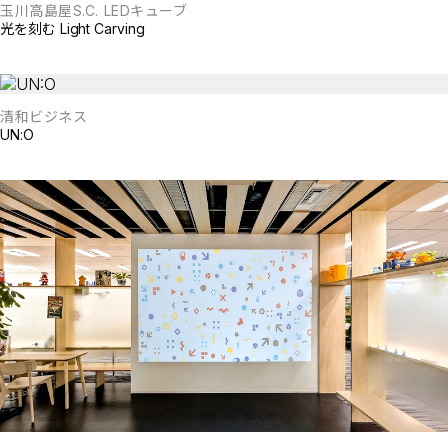
玉川高島屋S.C. LEDキューブ
光を刻む Light Carving
清和ビジネス
UN:O