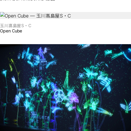
玉川髙島屋S・C
Open Cube