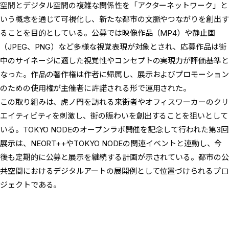
空間とデジタル空間の複雑な関係性を「アクターネットワーク」と
いう概念を通じて可視化し、新たな都市の文脈やつながりを創出す
ることを目的としている。公募では映像作品（MP4）や静止画
（JPEG、PNG）など多様な視覚表現が対象とされ、応募作品は街
中のサイネージに適した視覚性やコンセプトの実現力が評価基準と
なった。作品の著作権は作者に帰属し、展示およびプロモーション
のための使用権が主催者に許諾される形で運用された。
この取り組みは、虎ノ門を訪れる来街者やオフィスワーカーのクリ
エイティビティを刺激し、街の賑わいを創出することを狙いとして
いる。TOKYO NODEのオープンラボ開催を記念して行われた第3回
展示は、NEORT++やTOKYO NODEの関連イベントと連動し、今
後も定期的に公募と展示を継続する計画が示されている。都市の公
共空間におけるデジタルアートの展開例として位置づけられるプロ
ジェクトである。