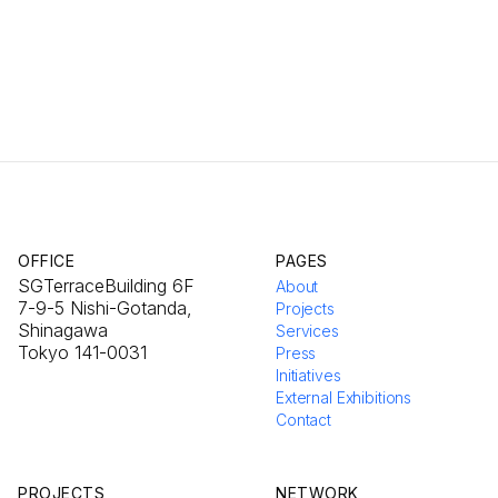
OFFICE
PAGES
SGTerraceBuilding 6F
About
7-9-5 Nishi-Gotanda,
Projects
Shinagawa
Services
Tokyo 141-0031
Press
Initiatives
External Exhibitions
Contact
PROJECTS
NETWORK