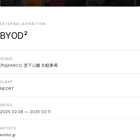
EXTERNAL EXHIBITION
BYOD²
VENUE
渋谷PARCO, 宮下公園 北駐車場
CLIENT
NEORT
DATES
2025.02.08 — 2025.02.11
ARTISTS
emilio.jp