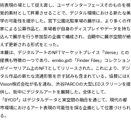
術表現の場として捉え直し、ユーザインターフェースそのものを視
覚的素材として昇華させることで、デジタル環境における新たな美
学の可能性を提示した。宮下公園北駐車場の展示は、より多くの作
家による公募作品と、来場者が自身のディスプレイやデータを持ち
込んで展示を行う参加型の企画で構成され、会期中に展示空間が絶
えず更新される形式をとった。
本展は、デジタルアートのNFTマーケットプレイス「Verse」との
提携も特徴の一つであり、emilio.jpの「Finder Files」コレクション
がイーサリアム上のNFTとしてリリースされた。これにより、デジ
タル作品の新たな流通形態を示す試みも含まれている。協賛にはX
Vision株式会社が名を連ね、渋谷PARCOの大型LEDスクリーンを提
供し、街中にデジタルアートを展開した。全体として、
「BYOD²」はデジタルデータと実空間の融合を通じて、現代の都
市環境におけるアート表現の可能性を探る企画として位置づけられ
る。