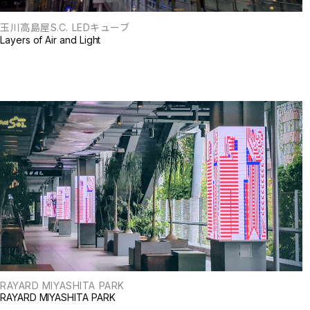
玉川高島屋S.C. LEDキューブ
Layers of Air and Light
RAYARD MIYASHITA PARK
RAYARD MIYASHITA PARK