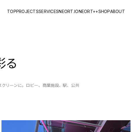
TOP
PROJECTS
SERVICES
NEORT.IO
NEORT++
SHOP
ABOUT
彩る
のスクリーンに。ロビー、商業施設、駅、公共