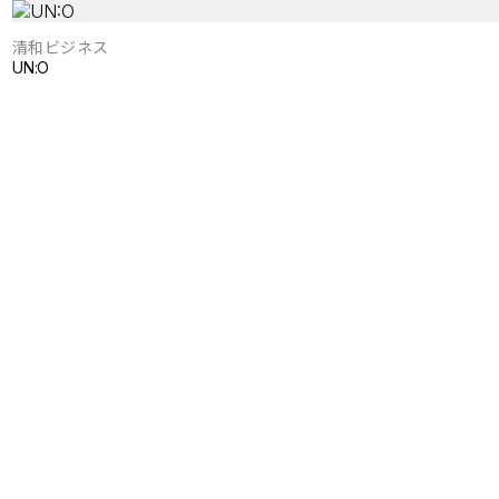
清和ビジネス
UN:O