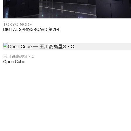
TOKYO NODE
DIGITAL SPRINGBOARD 第2回
玉川髙島屋S・C
Open Cube