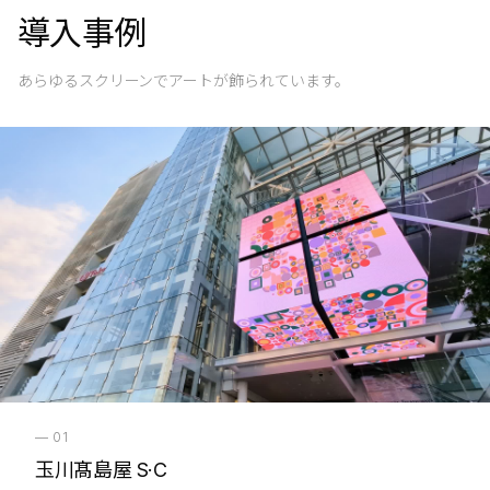
導入事例
あらゆるスクリーンでアートが飾られています。
—
01
玉川髙島屋 S·C