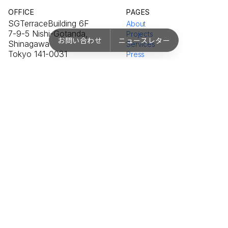
OFFICE
PAGES
SGTerraceBuilding 6F
About
7-9-5 Nishi-Gotanda,
Projects
お問い合わせ
ニュースレター
Shinagawa
Services
Tokyo 141-0031
Press
Initiatives
External Exhibitions
Contact
PROJECTS
NETWORK
NEORT++
Instagram
NEORT.io
X / Twitter
Shop
YouTube
© 2019—2026 NEORT INC.
TOKYO · NISHI-GOTANDA