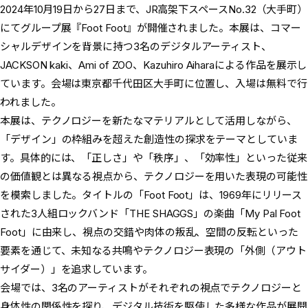
2024年10月19日から27日まで、JR高架下スペースNo.32（大手町）
にてグループ展『Foot Foot』が開催されました。本展は、コマー
シャルデザインを背景に持つ3名のデジタルアーティスト、
JACKSON kaki、Ami of ZOO、Kazuhiro Aiharaによる作品を展示し
ています。会場は東京都千代田区大手町に位置し、入場は無料で行
われました。
本展は、テクノロジーを新たなマテリアルとして活用しながら、
「デザイン」の枠組みを超えた創造性の探求をテーマとしていま
す。具体的には、「正しさ」や「秩序」、「効率性」といった従来
の価値観とは異なる視点から、テクノロジーを用いた表現の可能性
を模索しました。タイトルの「Foot Foot」は、1969年にリリース
された3人組ロックバンド「THE SHAGGS」の楽曲「My Pal Foot
Foot」に由来し、視点の交錯や肉体の叛乱、空間の反転といった
要素を通じて、未知なる共鳴やテクノロジー表現の「外側（アウト
サイダー）」を追求しています。
会場では、3名のアーティストがそれぞれの視点でテクノロジーと
身体性の関係性を探り、デジタル技術を駆使した多様な作品が展開