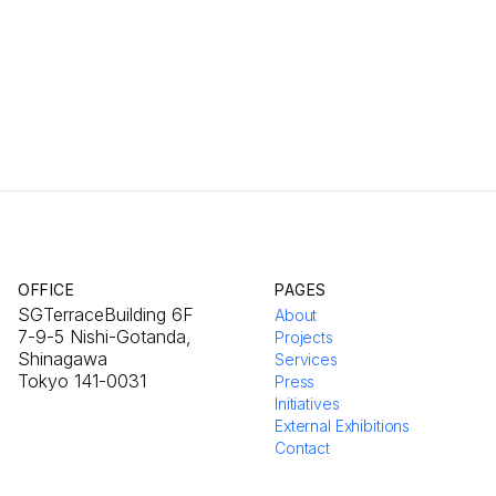
OFFICE
PAGES
SGTerraceBuilding 6F
About
7-9-5 Nishi-Gotanda,
Projects
Shinagawa
Services
Tokyo 141-0031
Press
Initiatives
External Exhibitions
Contact