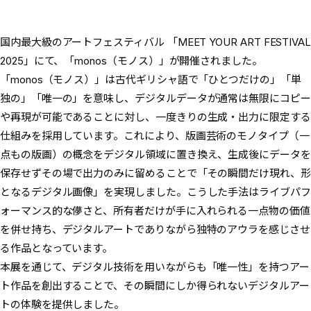
国内最大級のアートフェスティバル 「MEET YOUR ART FESTIVA
2025」にて、「monos（モノス）」が開催されました。
「monos（モノス）」は古代ギリシャ語で「ひとつだけの」「単
独の」「唯一の」を意味し、デジタルデータが通常は無限にコピー
や再現が可能であることに対し、一度きりの生成・出力に限定する
仕組みを採用しています。これにより、版画芸術のモノタイプ（一
点もの版画）の概念をデジタル領域に置き換え、生成後にデータを
保存せずその場で出力のみに留めることで「その瞬間だけ現れ、形
となるデジタル画像」を実現しました。こうした手法はライブパフ
ォーマンス的な儚さと、所有者だけが手に入れられる一点物の価値
を併せ持ち、デジタルアートでありながら独特のアウラを感じさせ
る作品となっています。
本展を通じて、デジタル技術を用いながらも「唯一性」を持つアー
ト作品を創出することで、その瞬間にしか得られないデジタルアー
トの体験を提供しました。