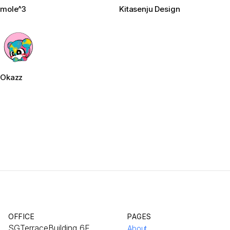
mole^3
Kitasenju Design
Okazz
OFFICE
PAGES
SGTerraceBuilding 6F
About