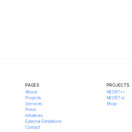
PAGES
PROJECTS
About
NEORT++
Projects
NEORT.io
Services
Shop
Press
Initiatives
External Exhibitions
Contact