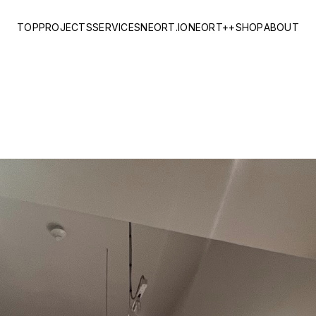
TOP
PROJECTS
SERVICES
NEORT.IO
NEORT++
SHOP
ABOUT