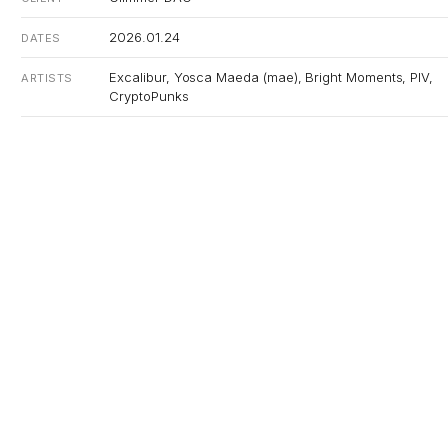
2026.01.24
DATES
Excalibur, Yosca Maeda (mae), Bright Moments, PIV,
ARTISTS
CryptoPunks