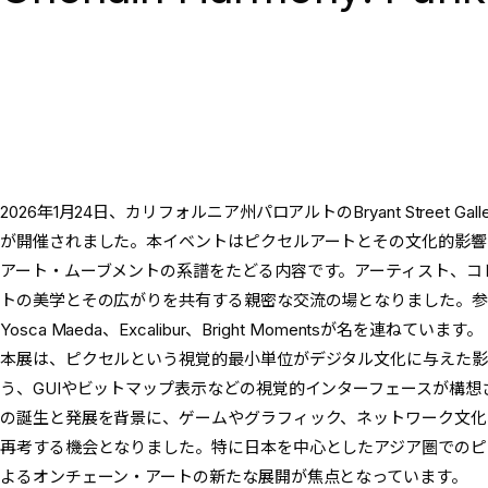
2026年1月24日、カリフォルニア州パロアルトのBryant Street Galleryにて
が開催されました。本イベントはピクセルアートとその文化的影響を祝福
アート・ムーブメントの系譜をたどる内容です。アーティスト、コ
トの美学とその広がりを共有する親密な交流の場となりました。参加アーテ
Yosca Maeda、Excalibur、Bright Momentsが名を連ねています。
本展は、ピクセルという視覚的最小単位がデジタル文化に与えた影
う、GUIやビットマップ表示などの視覚的インターフェースが構
の誕生と発展を背景に、ゲームやグラフィック、ネットワーク文化
再考する機会となりました。特に日本を中心としたアジア圏でのピ
よるオンチェーン・アートの新たな展開が焦点となっています。