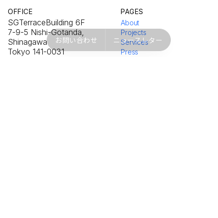
OFFICE
PAGES
SGTerraceBuilding 6F
About
7-9-5 Nishi-Gotanda,
Projects
お問い合わせ
ニュースレター
Shinagawa
Services
Tokyo 141-0031
Press
Initiatives
External Exhibitions
Contact
PROJECTS
NETWORK
NEORT++
Instagram
NEORT.io
X / Twitter
Shop
YouTube
© 2019—2026 NEORT INC.
TOKYO · NISHI-GOTANDA