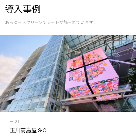
導入事例
あらゆるスクリーンでアートが飾られています。
—
01
玉川髙島屋 S·C