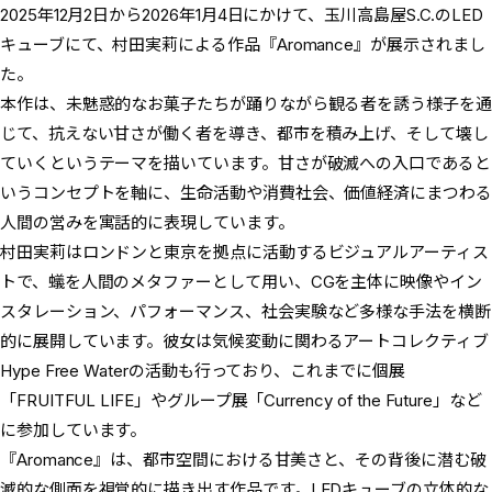
2025年12月2日から2026年1月4日にかけて、玉川高島屋S.C.のLED
キューブにて、村田実莉による作品『Aromance』が展示されまし
た。
本作は、未魅惑的なお菓子たちが踊りながら観る者を誘う様子を通
じて、抗えない甘さが働く者を導き、都市を積み上げ、そして壊し
ていくというテーマを描いています。甘さが破滅への入口であると
いうコンセプトを軸に、生命活動や消費社会、価値経済にまつわる
人間の営みを寓話的に表現しています。
村田実莉はロンドンと東京を拠点に活動するビジュアルアーティス
トで、蟻を人間のメタファーとして用い、CGを主体に映像やイン
スタレーション、パフォーマンス、社会実験など多様な手法を横断
的に展開しています。彼女は気候変動に関わるアートコレクティブ
Hype Free Waterの活動も行っており、これまでに個展
「FRUITFUL LIFE」やグループ展「Currency of the Future」など
に参加しています。
『Aromance』は、都市空間における甘美さと、その背後に潜む破
滅的な側面を視覚的に描き出す作品です。LEDキューブの立体的な