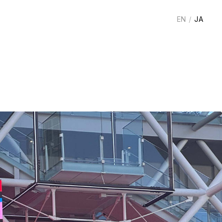
EN
/
JA