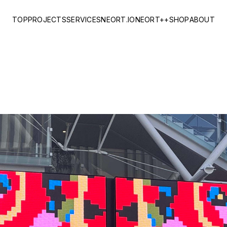
TOP
PROJECTS
SERVICES
NEORT.IO
NEORT++
SHOP
ABOUT