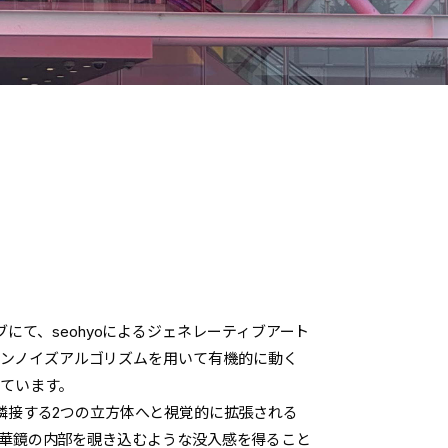
ーブにて、seohyoによるジェネレーティブアート
、パーリンノイズアルゴリズムを用いて有機的に動く
ています。
隣接する2つの立方体へと視覚的に拡張される
華鏡の内部を覗き込むような没入感を得ること